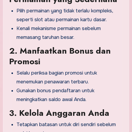
Pilih permainan yang tidak terlalu kompleks,
seperti slot atau permainan kartu dasar.
Kenali mekanisme permainan sebelum
memasang taruhan besar.
2. Manfaatkan Bonus dan
Promosi
Selalu periksa bagian promosi untuk
menemukan penawaran terbaru.
Gunakan bonus pendaftaran untuk
meningkatkan saldo awal Anda.
3. Kelola Anggaran Anda
Tetapkan batasan untuk diri sendiri sebelum