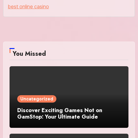
best online casino
You Missed
Uncategorized
Discover Exciting Games Not on
GamStop: Your Ultimate Guide