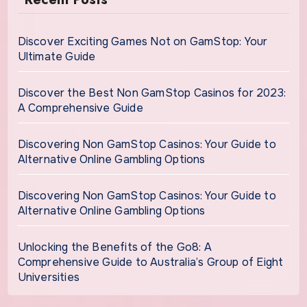
Discover Exciting Games Not on GamStop: Your
Ultimate Guide
Discover the Best Non GamStop Casinos for 2023:
A Comprehensive Guide
Discovering Non GamStop Casinos: Your Guide to
Alternative Online Gambling Options
Discovering Non GamStop Casinos: Your Guide to
Alternative Online Gambling Options
Unlocking the Benefits of the Go8: A
Comprehensive Guide to Australia’s Group of Eight
Universities