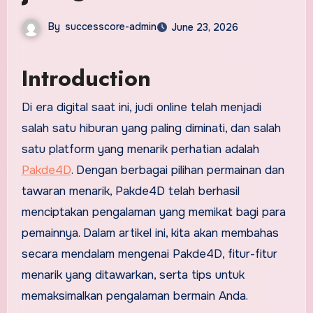
By
successcore-admin
June 23, 2026
Introduction
Di era digital saat ini, judi online telah menjadi
salah satu hiburan yang paling diminati, dan salah
satu platform yang menarik perhatian adalah
Pakde4D
. Dengan berbagai pilihan permainan dan
tawaran menarik, Pakde4D telah berhasil
menciptakan pengalaman yang memikat bagi para
pemainnya. Dalam artikel ini, kita akan membahas
secara mendalam mengenai Pakde4D, fitur-fitur
menarik yang ditawarkan, serta tips untuk
memaksimalkan pengalaman bermain Anda.