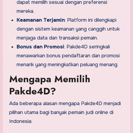
dapat memilih sesuai dengan preferensi
mereka.
Keamanan Terjamin
: Platform ini dilengkapi
dengan sistem keamanan yang canggih untuk
menjaga data dan transaksi pemain.
Bonus dan Promosi
: Pakde4D seringkali
menawarkan bonus pendaftaran dan promosi
menarik yang meningkatkan peluang menang.
Mengapa Memilih
Pakde4D?
Ada beberapa alasan mengapa Pakde4D menjadi
pilihan utama bagi banyak pemain judi online di
Indonesia: