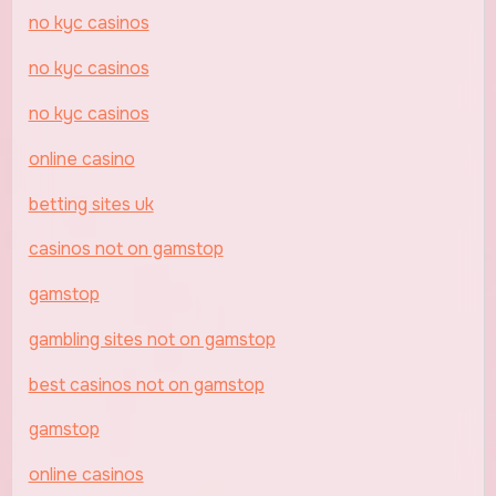
no kyc casinos
no kyc casinos
no kyc casinos
online casino
betting sites uk
casinos not on gamstop
gamstop
gambling sites not on gamstop
best casinos not on gamstop
gamstop
online casinos