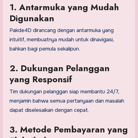
1. Antarmuka yang Mudah
Digunakan
Pakde4D dirancang dengan antarmuka yang
intuitif, membuatnya mudah untuk dinavigasi,
bahkan bagi pemula sekalipun.
2. Dukungan Pelanggan
yang Responsif
Tim dukungan pelanggan siap membantu 24/7,
menjamin bahwa semua pertanyaan dan masalah
dapat diselesaikan dengan cepat.
3. Metode Pembayaran yang